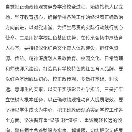
自觉把正确政绩观贯穿办学治校全过程，始终站稳人民立
场，坚守教育初心，确保学校各项工作始终沿着正确政治
方向前进，以对党忠诚、为师生尽责的实际行动践行初心
使命。二是用好学校红色基因优势，在传承弘扬中厚植育
人根基。要持续深化红色文化育人体系建设，把红色资
源、传统、精神深度融入思政教育、校园文化、日常管理
和师德师风建设，打造具有学校特色的红色育人品牌。要
以红色基因砥砺初心、校正政绩观，多做打基础、利长
远、惠师生的实事，以实干实绩彰显办学担当。三是扛牢
立德树人根本任务，以正确政绩观推动育人提质增效。要
坚持以学生成长为中心，把正确政绩观落实到学校工作各
个方面。坚决摒弃重“显绩”轻“潜绩”、重短期轻长远的倾
向，聚焦师生急难愁盼办实事、解难题，切实把学习成果