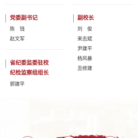
党委副书记
副校长
陈 钱
刘 俊
赵文军
来志斌
尹建平
杨风暴
省纪委监委驻校
丑修建
纪检监察组组长
郭建平