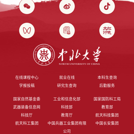
在线课程中心
就业在线
本科生查询
学报投稿
研究生查询
后勤服务
国家自然基金委
工业和信息化部
国家国防科工局
武器装备信息网
科技部
教育部
科技厅
教育厅
航天科技集团
航天科工集团
中国兵器工业集团有限
中国长安集团
公司