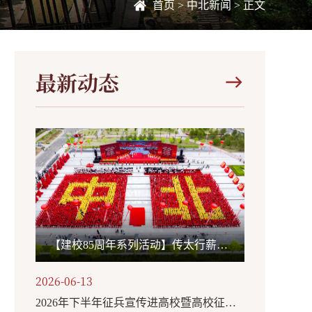
首页
>
中北新闻
> 正文
最新动态
【建校85周年系列活动】传太行薪火创时代一流 承国旗荣光担强国使命——我校举办“国旗下的思政课”主题活动
2026-06-13
2026年下半年征兵宣传进高校暨高校征兵启动仪式在我校举行