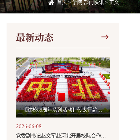
首页
>
学院-部门快讯
> 正文
最新动态
【建校85周年系列活动】传太行薪火创时代一流 承国旗荣光担强国使命——我校举办“国旗下的思政课”主题活动
2026-06-08
党委副书记赵文军赴河北开展校际合作、访企拓岗活动