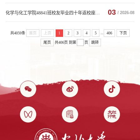
03
化学与化工学院48841班校友毕业四十年返校座谈会圆满举办
/ 2026-08
...
共4059条
首页
上页
1
2
3
4
5
406
下页
尾页
共406页
到第
页
跳转