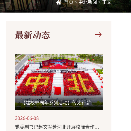
首页
>
中北新闻
> 正文
最新动态
【建校85周年系列活动】传太行薪火创时代一流 承国旗荣光担强国使命——我校举办“国旗下的思政课”主题活动
2026-06-08
党委副书记赵文军赴河北开展校际合作、访企拓岗活动