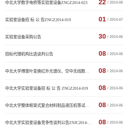
22
中北大学数字电桥等实验室设备ZNGZ2014-023
/ 2014-08
01
实验室设备招 标 公 告ZNGZ2014-019
/ 2014-07
30
实验室设备采购公告
/ 2014-06
08
招标代理机构比选谈判公告
/ 2014-06
08
中北大学傅里叶变换红外光谱仪、空中无线数据传输控制
/ 2014-06
08
中北大学实验室设备招 标 公 告 ZNGZ2014-019
/ 2014-06
08
中北大学整体框架式复合材料制品液压机等试验设备项目
/ 2014-06
08
中北大学实验室设备竞争性谈判公告ZNJC2014-031
/ 2014-06