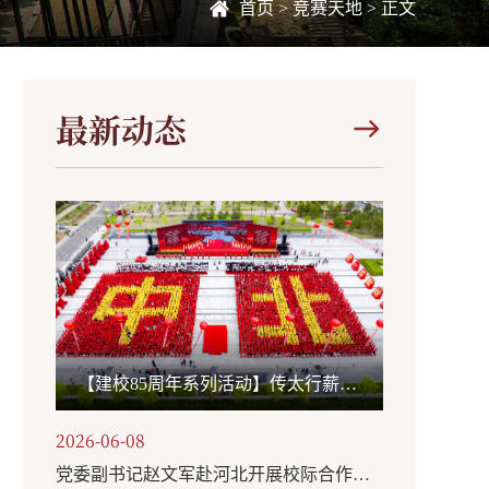
首页
>
竞赛天地
> 正文
最新动态
【建校85周年系列活动】传太行薪火创时代一流 承国旗荣光担强国使命——我校举办“国旗下的思政课”主题活动
2026-06-08
党委副书记赵文军赴河北开展校际合作、访企拓岗活动